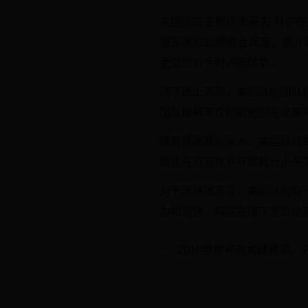
美国队的主教练史蒂夫·科尔
更是通过比赛磨合阵容，提升
更强的对手时占据优势。
除了场上表现，美国队的团队
团队精神不仅帮助他们在比赛
随着预选赛的深入，美国队将
继续在男篮世界杯的舞台上书
对于篮球迷来说，美国队的每
力和激情。相信在接下来的比
2018世界杯乌龙球频现