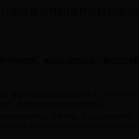
18俄罗斯世界杯|世界杯精彩瞬间资讯站
界杯预选赛：美国队强势出击，展现篮球
2025-04-28 04:13:28
进行，美国队再次成为全球篮球迷关注的焦点。作为篮球世界的
队协作，再次证明了他们在国际篮坛的霸主地位。
对阵欧洲劲旅西班牙队。比赛一开始，美国队就迅速进入状态，
心球员凯文·杜兰特和勒布朗·詹姆斯发挥出色，分别贡献了25分和