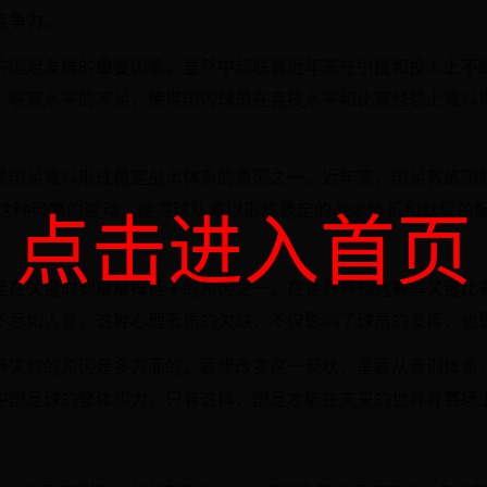
竞争力。
约国足发展的重要因素。虽然中超联赛近年来在引援和投入上不
。联赛水平的不足，使得国内球员在竞技水平和比赛经验上难以
是国足难以形成稳定战术体系的原因之一。近年来，国足教练团
这种频繁的变动，使得球队难以形成稳定的战术体系和默契的
点击进入首页
足在关键时刻屡屡掉链子的原因之一。在世界杯预选赛等关键比
不尽如人意。这种心理素质的欠缺，不仅影响了球员的发挥，也
杯失败的原因是多方面的。要想改变这一现状，需要从青训体系
中国足球的整体实力。只有这样，国足才能在未来的世界杯赛场