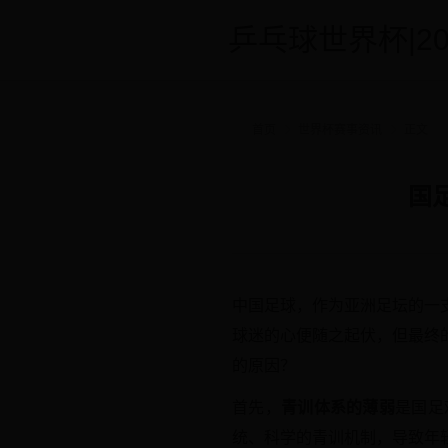
乒乓球世界杯|20
首页
世界杯赛事资讯
正文
国
中国足球，作为亚洲足坛的一
球迷的心便随之起伏，但最终
的原因？
首先，
青训体系的薄弱
是国足
统、科学的青训机制，导致年