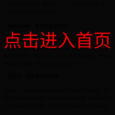
“武术不仅是技击，更是修心。”——本届比赛评委、武
术九段大师陈正雷如是评价。
传承与创新：青少年组成亮点
点击进入首页
值得一提的是，本届比赛首次增设
青少年组别
，12岁的上海
小将张子轩以一套自创的“少年连环剑”惊艳全场，展现了传
统武术在年轻一代中的活力。赛后，他的教练表示：“传统武
术需要与时俱进，但核心的‘武德’不能丢。”
闭幕式：武学精神的延续
闭幕式上，组委会为获奖选手颁发了特制的“武魂”奖杯，寓
意武术精神的薪火相传。赛事总导演刘伟透露，未来计划将
比赛升级为国际性赛事，让世界看到中国武术的博大精深。