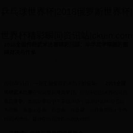
乒乓球世界杯|2018俄罗斯世界杯|
世界杯精彩瞬间资讯站|ckuin.com
2016全国传统武术比赛精彩回顾：中华武学精髓的巅
峰对决与传承
2025-04-26 05:24:23
2016年11月，一场汇聚全国武术高手的盛事——
2016全国
传统武术比赛
在河南登封隆重举行。作为中国武术界的年度
重磅赛事，本届比赛吸引了来自30多个省市的2000余名选
手参赛，涵盖太极拳、形意拳、八卦掌、少林拳等数十个传
统武术流派，堪称中华武学的一次大检阅。