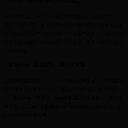
开幕式：传统与现代的完美融合
比赛开幕式上，
千人太极拳表演
震撼全场，选手们动作行云
流水，刚柔并济，展现了传统武术的独特魅力。国家体育总
局武术运动管理中心主任张秋平在致辞中强调：“传统武术是
中华文化的瑰宝，本次比赛不仅是竞技，更是对非遗文化的
传承与弘扬。”
赛场风云：高手过招，招招见真章
在
少林拳组
的决赛中，来自河南的选手李振国以一套刚猛凌
厉的“罗汉十八手”夺得冠军，其动作干净利落，爆发力惊
人，赢得评委一致高分。而
太极拳组
的较量则更显内家功夫
的深邃，北京选手王静凭借一招“如封似闭”的细腻处理，以
0.1分的优势险胜对手。