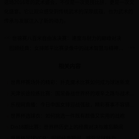
这场2016年的武术盛会，不仅是一次竞技比拼，更是一次文
化盛宴。它让观众感受到传统武术的深厚底蕴，也为武术的
传承与发展注入了新的动力。
世锦赛八百米自由泳决赛：速度与耐力的巅峰对决
回顾经典：女排郎平比赛录像中的战术智慧与精神传承
相关内容
世界杯赛场外的精彩：扑克魔术比赛如何成为球迷新宠
1
天津长途拉练比赛：国足备战世界杯的艰辛之路与战术突破
2
乐视网直播：今日中国女排迎战强敌，精彩赛事不容错过！
3
世界杯选球衣：如何挑选一件既有颜值又实用的战袍
4
Dio18期比赛：世界杯历史上的经典对决与难忘瞬间
5
世界杯足球VCR：回顾经典瞬间，感受足球魅力
6