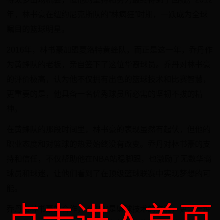
年，林书豪在纽约尼克斯队的“林疯狂”时期，一跃成为全球
瞩目的篮球明星。
2016年，林书豪加盟夏洛特黄蜂队，而正是这一年，乔丹作
为黄蜂队的老板，亲自签下了这位华裔球员。乔丹对林书豪
的评价极高，认为他不仅拥有出色的篮球技术和比赛智慧，
更重要的是，他具备一名优秀球员所必需的坚韧不拔的精
神。
在黄蜂队的那段时间里，林书豪的表现虽然有起伏，但他的
职业态度和对篮球的热爱始终没有改变。乔丹对林书豪的支
持和信任，不仅帮助他在NBA站稳脚跟，也激励了无数华裔
球员和球迷，让他们看到了在顶级篮球联赛中实现梦想的可
能。
乔丹和林书豪的合作，不仅仅是篮球技术的交流，更是一种