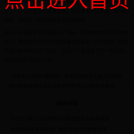
点击进入首页
文化的融合。乔丹的篮球理念和林书豪的拼搏精神，共同谱
写了一段令人难忘的篮球故事。这段故事不仅丰富了NBA的
历史，也成为了跨文化体育交流的典范。
如今，林书豪虽然已经离开了NBA，但他依然活跃在篮球赛
场上，继续用自己的行动和故事激励着新一代的球员。而乔
丹签约林书豪的这一决定，也成为了篮球史上的一段佳话，
永远铭记在球迷的心中。
足球史上经典比赛回顾：那些让球迷永生难忘的瞬间
纽约扬基棒球队球员在世界杯赛场上的跨界表现与体育精神
相关内容
FM2015球员在世界杯中的辉煌表现与未来展望
1
世锦赛50米男子仰泳：速度与技巧的巅峰对决
2