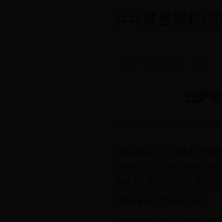
乒乓球世界杯|20
首页
经典瞬间赏析
正文
巴萨宇
在足球历史上，巴塞罗那足球
2008年至2012年间席卷
舞台上，巴萨宇宙队的球员们
**巴萨宇宙队的黄金时代**