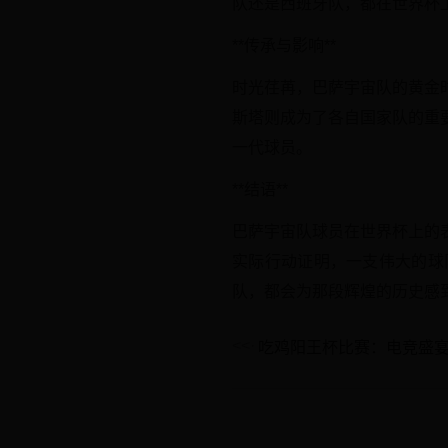
队还是西班牙队，都在世界杯
**传承与影响**
时光荏苒，巴萨宇宙队的黄金
斯塔则成为了各自国家队的重
一代球员。
**结语**
巴萨宇宙队球员在世界杯上的
实际行动证明，一支伟大的球
队，都会为那段辉煌的历史感
吃鸡阳王杯比赛：电竞盛