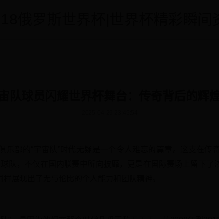
18俄罗斯世界杯|世界杯精彩瞬间资讯站
宙队球员闪耀世界杯舞台：传奇背后的辉
2025-04-29 23:45:54
俱乐部的“宇宙队”时代无疑是一个令人难忘的篇章。这支在传
全球的球队，不仅在国内联赛中所向披靡，更是在国际赛场上留下
同样展现出了无与伦比的个人能力和团队精神。