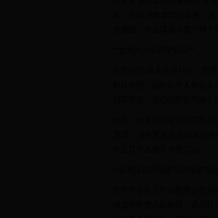
巴萨宇宙队之所以被称为“宇宙
军，并两次称雄欧冠联赛。这支
为基础，将足球战术提升到了
**世界杯上的巴萨印记**
在2010年南非世界杯上，
球队夺冠，但他的个人表现无
冠军奖杯，他们的传控风格与
此外，皮克和布斯克茨等球员
进球；而布斯克茨则以其出色
杯上几乎占据了半壁江山。
**从俱乐部到国家队的无缝衔接
巴萨宇宙队之所以能够在世界
强调短传配合和控球，这种打