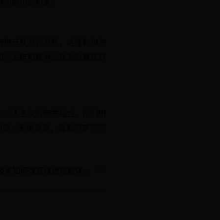
俱乐部中的积累。
阿根廷队发光发热，哈维和伊涅
职业态度和精神品质激励着年轻
和个人主义的完美结合。他们用
印记。无论是谁，提起巴萨宇宙
60fps比赛：世界杯高清直播技术如何改变球迷观赛体验？