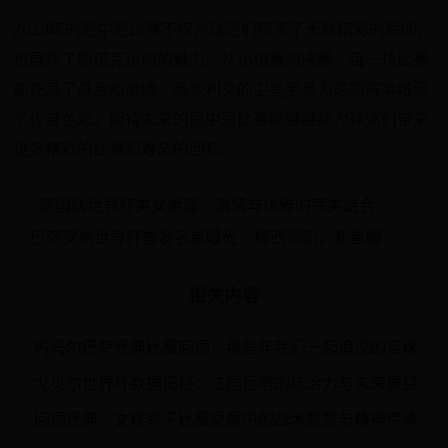
2019年的冠中冠比赛不仅为球迷们带来了无数精彩的瞬间，
也展现了斯诺克运动的魅力。从小组赛到决赛，每一场比赛
都充满了悬念和激情。奥沙利文的卫冕更是为这项赛事增添
了传奇色彩。期待未来的冠中冠比赛能够继续为球迷们带来
更多精彩的比赛和难忘的回忆。
德国队世界杯美女桌面：激情与优雅的完美结合
巴萨罗纳世界杯首发名单曝光：梅西领衔，新星崛起，能否再创辉煌？
相关内容
内马尔巴萨经典比赛回顾：那些年我们一起追过的足球传奇
1
戈贝尔世界杯数据揭秘：法国巨塔的统治力与未来展望
2
回顾经典：女排郎平比赛录像中的战术智慧与精神传承
3