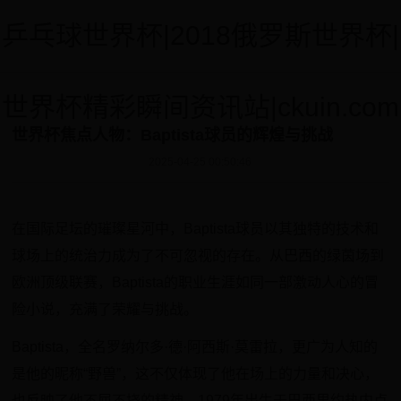
乒乓球世界杯|2018俄罗斯世界杯|
世界杯精彩瞬间资讯站|ckuin.com
世界杯焦点人物：Baptista球员的辉煌与挑战
2025-04-25 00:50:46
在国际足坛的璀璨星河中，Baptista球员以其独特的技术和
球场上的统治力成为了不可忽视的存在。从巴西的绿茵场到
欧洲顶级联赛，Baptista的职业生涯如同一部激动人心的冒
险小说，充满了荣耀与挑战。
Baptista，全名罗纳尔多·德·阿西斯·莫雷拉，更广为人知的
是他的昵称“野兽”，这不仅体现了他在场上的力量和决心，
也反映了他不屈不挠的精神。1979年出生于巴西里约热内卢