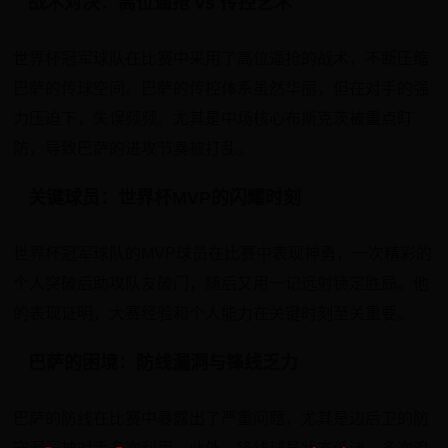
战术对决：高位逼抢 vs 传控艺术
世界杯冠军球队在比赛中采用了高位逼抢的战术，不断压缩
巴萨的传球空间。巴萨的传控体系虽然华丽，但在对手的强
力压迫下，失误频频。尤其是中场核心布斯克茨被重点盯
防，导致巴萨的进攻节奏被打乱。
关键球员：世界杯MVP的闪耀时刻
世界杯冠军球队的MVP球员在比赛中表现神勇，一次精彩的
个人突破后助攻队友破门，随后又用一记远射锁定胜局。他
的表现证明，大赛经验和个人能力在关键时刻至关重要。
巴萨的困境：防线漏洞与锋线乏力
巴萨的防线在比赛中暴露出了严重问题，尤其是边后卫的防