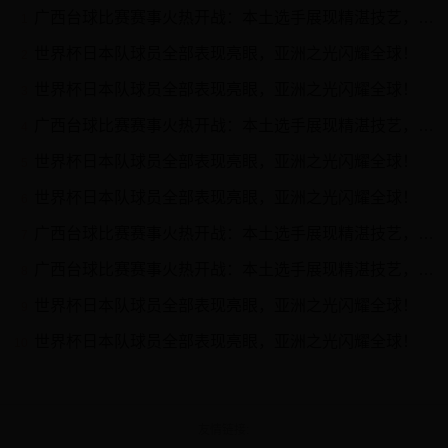
广西台球比赛赛事火热开战：本土选手展现精湛技艺，争夺冠军荣耀
1
世界杯日本队球员全部表现亮眼，亚洲之光闪耀全球！
2
世界杯日本队球员全部表现亮眼，亚洲之光闪耀全球！
3
广西台球比赛赛事火热开战：本土选手展现精湛技艺，争夺冠军荣耀
4
世界杯日本队球员全部表现亮眼，亚洲之光闪耀全球！
5
世界杯日本队球员全部表现亮眼，亚洲之光闪耀全球！
6
广西台球比赛赛事火热开战：本土选手展现精湛技艺，争夺冠军荣耀
7
广西台球比赛赛事火热开战：本土选手展现精湛技艺，争夺冠军荣耀
8
世界杯日本队球员全部表现亮眼，亚洲之光闪耀全球！
9
世界杯日本队球员全部表现亮眼，亚洲之光闪耀全球！
10
友情链接