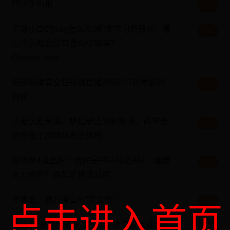
四川手机报
GO
足球小白的Gay怎么从0起步学习世界杯，哪
GO
几个运动员最符合GAY审美？ ·
Ghomie.com
央视网体育全程视频直播2016/17赛季欧冠
GO
首轮
法老远赴黑海，萨拉赫告别利物浦，两年合
GO
约登陆土超特拉布宗体育
世界杯4强出炉！恰好是FIFA排名前4，谁捧
GO
大力神杯？百年定律或延续
冬奥会｜跳台滑雪的“安全线”
GO
点击进入首页
施廷懋 谢思埸荣获国际泳联年度最佳跳水运
GO