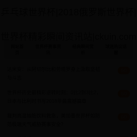
乒乓球世界杯|2018俄罗斯世界杯|
世界杯精彩瞬间资讯站|ckuin.com
网站首
世界杯赛事资
经典瞬间赏
球迷热议话
页
讯
析
题
达米安：从阿切尔比和劳塔罗身上汲取坚韧
GO
与斗志
世界杯历史最精彩逆转时刻：0比2到3比2，
GO
日本与比利时书写2018年最震撼篇章
裁判高温抽筋饮料救急，美加墨世界杯如防
GO
范极端天气威胁赛事安全？