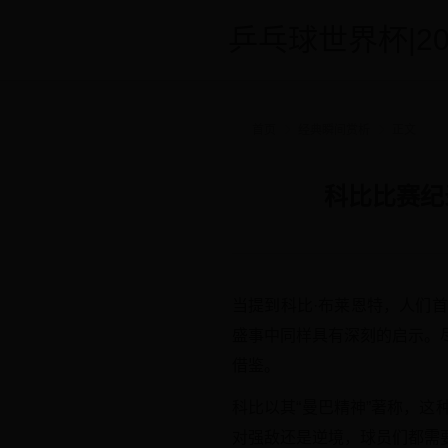
乒乓球世界杯|20
首页
经典瞬间赏析
正文
科比比赛纪
当提到科比·布莱恩特，人们
盛事中同样具有深刻的启示。
借鉴。
科比以其“曼巴精神”著称，
对强敌还是逆境，球员们都需