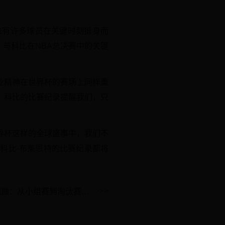
也有许多球员在关键时刻挺身而
，与科比在NBA总决赛中的关键
业精神在世界杯的赛场上同样重
。科比的比赛纪录提醒我们，只
界杯这样的全球盛事中，我们不
科比·布莱恩特的比赛纪录都将
男篮世界杯巴西队精彩表现回顾：从小组赛到淘汰赛的征程