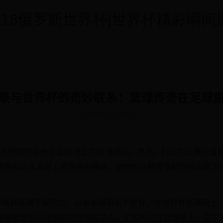
18俄罗斯世界杯|世界杯精彩瞬间资讯站
录与世界杯的奇妙联系：篮球传奇在足球
2025-05-03 18:18:21
首先想到的是他在篮球场上的辉煌成就。然而，科比的比赛纪录
尽管科比从未踏上世界杯的赛场，但他的比赛哲学和竞技态度为
这种精神强调不懈努力、追求卓越和永不放弃。在世界杯的赛场上
要展现出与科比相似的坚韧和决心。正如科比在篮球场上一次次