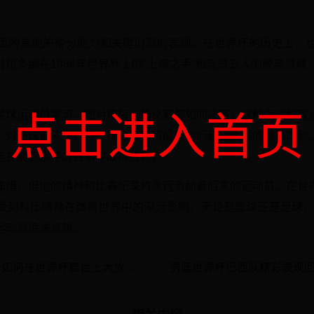
。
道的是他的得分能力和关键时刻的表现。在世界杯的历史上，
拉多纳在1986年世界杯上的“上帝之手”和连过五人的经典进球
足球运动员学习。他对待每一场比赛都如同决赛，这种专注和敬
点击进入首页
，对于球员来说，每一场比赛都可能是他们职业生涯的巅峰时刻
能在最高水平的赛事中取得胜利。
痛惜，但他的精神和比赛纪录将永远激励着后来的运动员。在世
受到科比精神在体育世界中的深远影响。无论是篮球还是足球，
运动员追求卓越。
墨西哥最小的球员：矮个子如何在世界杯舞台上大放异彩？