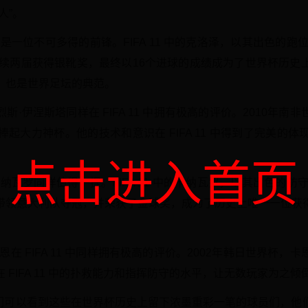
人”。
是一位不可多得的前锋。FIFA 11 中的克洛泽，以其出色的跑位
泽连续两届获得银靴奖，最终以16个进球的成绩成为了世界杯历史
，也是世界足坛的典范。
·伊涅斯塔同样在 FIFA 11 中拥有极高的评价。2010年
起大力神杯。他的技术和意识在 FIFA 11 中得到了完美的
点击进入首页
纳瓦罗同样值得一提。FIFA 11 中的卡纳瓦罗，以其出色的防守
带领意大利队夺冠，并荣获了金球奖，成为了历史上唯一一位获
在 FIFA 11 中同样拥有极高的评价。2002年韩日世界杯
FIFA 11 中的扑救能力和指挥防守的水平，让无数玩家为之倾
名单，我们可以看到这些在世界杯历史上留下浓墨重彩一笔的球员们，