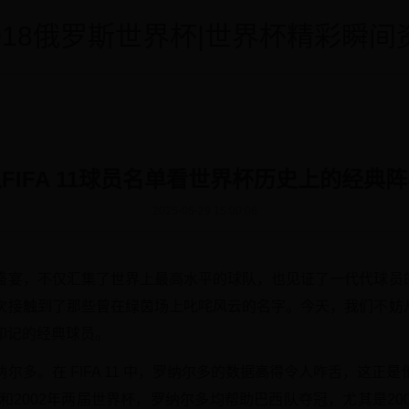
18俄罗斯世界杯|世界杯精彩瞬间资讯站
FIFA 11球员名单看世界杯历史上的经典
2025-05-29 15:00:06
宴，不仅汇集了世界上最高水平的球队，也见证了一代代球员的辉煌与
接触到了那些曾在绿茵场上叱咤风云的名字。今天，我们不妨从 FI
印记的经典球员。
尔多。在 FIFA 11 中，罗纳尔多的数据高得令人咋舌，这正
年和2002年两届世界杯，罗纳尔多均帮助巴西队夺冠，尤其是20