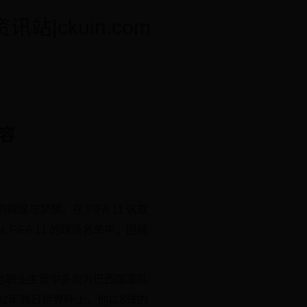
|ckuin.com
阵容
梦想。在 FIFA 11 这款
FA 11 的球员名单中，回顾
是他职业生涯中多次为巴西国家队
02年韩日世界杯上，他以8球的