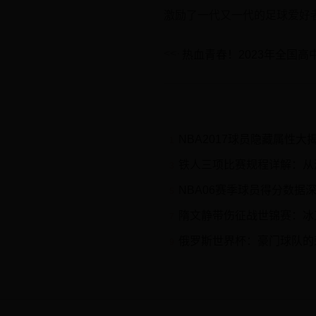
激励了一代又一代的足球爱好
NBA2017球员隐藏属性大揭秘：从
1
铁人三项比赛规程详解：从游
3
NBA06赛季球员得分数据深度
5
隋文静带伤征战世锦赛：冰刀上的
7
俄罗斯世界杯：豪门球队的
9