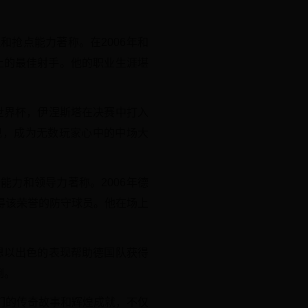
和抢点能力著称。在2006年和
上的最佳射手。他的职业生涯堪
南非世界杯，伊涅斯塔在决赛中打入
体现，成为无数玩家心中的中场大
能力和领导力著称。2006年德
得该荣誉的防守球员。他在场上
，卡恩以出色的表现帮助德国队获得
倒。
他们的传奇故事和辉煌成就，不仅