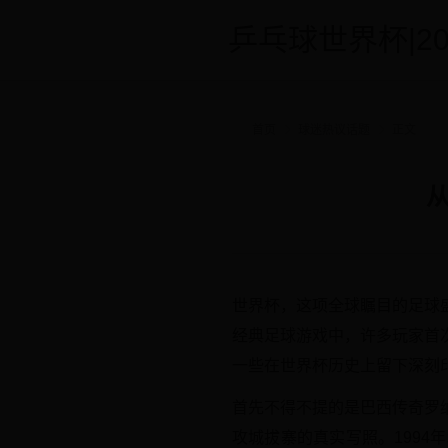
乒乓球世界杯|20
首页
球迷热议话题
正文
从
世界杯，这项全球瞩目的足球盛
经典足球游戏中，许多玩家首次
一些在世界杯历史上留下深刻
首先不得不提的是巴西传奇罗纳
攻城拔寨的真实写照。1994