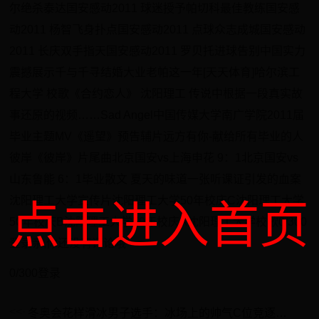
尔绝杀泰达国安感动2011 球迷授予帕切科最佳教练国安感
动2011 杨智飞身扑点国安感动2011 点球众志成城国安感动
2011 长庆双手指天国安感动2011 罗贝托进球告别中国实力
震撼展示千与千寻结婚大业老帕这一年[天天体育]哈尔滨工
程大学 校歌《合约恋人》 沈阳理工 传说中根据一段真实故
事还原的视频……Sad Angel中国传媒大学南广学院2011届
毕业主题MV《遥望》预告辅片远方有你-献给所有毕业的人
彼岸《彼岸》片尾曲北京国安vs上海申花 9：1北京国安vs
山东鲁能 6：1毕业散文 夏天的味道一张听课证引发的血案
沈阳理工大学宣传片沈阳理工大学50年校庆C沈阳理工大学
点击进入首页
50年校庆B沈阳理工大学50年校庆A沈阳理工大学校歌0/300
登录亲,你还没有评论哦
0/300登录
冬奥会花样滑冰男子选手：冰场上的帅气C位竞逐战！