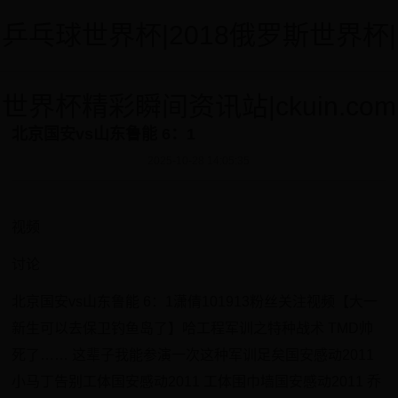
乒乓球世界杯|2018俄罗斯世界杯|
世界杯精彩瞬间资讯站|ckuin.com
北京国安vs山东鲁能 6：1
2025-10-28 14:05:35
视频
讨论
北京国安vs山东鲁能 6：1潇倩101913粉丝关注视频【大一
新生可以去保卫钓鱼岛了】哈工程军训之特种战术 TMD帅
死了…… 这辈子我能参演一次这种军训足矣国安感动2011
小马丁告别工体国安感动2011 工体围巾墙国安感动2011 乔