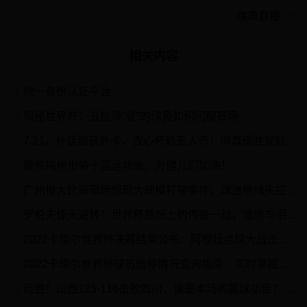
瑞典直播
相关内容
统一身份认证平台
1
揭秘世界杯：五位带“曼”的球员如何闪耀赛场
2
7.21，朴廷桓获外卡，农心杯韩五人齐！申真谞胜党毅飞，将争冠！
3
聚焦梅州市第十届运动会，为健儿们加油！
4
广州恒大比赛现场惊现大规模打架事件，球迷情绪失控引发骚乱
5
罗伯夫惊天逆转！世界杯赛场上的传奇一战，激情与泪水交织的经典瞬间
6
2022卡塔尔世界杯决赛结果公布：阿根廷点球大战击败法国夺冠
7
2022卡塔尔世界杯球员伤停情况查询指南：实时掌握关键信息
8
险胜！山西125-116击败四川，谁是本场的赢球功臣？数据不会说谎！
9