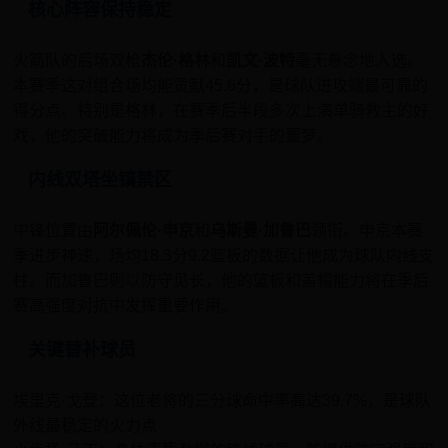
核心阵容保持稳定
火箭队的后场双枪
杰伦·格林
和
凯文·波特
毫无悬念地入选。
本赛季这对组合场均能贡献45.6分，是球队进攻端最可靠的
得分点。特别是格林，在赛季后半段多次上演单骑救主的好
戏，他的突破能力将成为季后赛对手的噩梦。
内线双塔坐镇禁区
中锋位置由
阿尔佩伦·申京
和
乌斯曼·加鲁巴
领衔。申京本赛
季进步神速，场均18.3分9.2篮板的数据让他成为球队内线支
柱。而加鲁巴则以防守见长，他的篮板和盖帽能力将在季后
赛高强度对抗中发挥重要作用。
关键替补球员
埃里克·戈登
：这位老将的三分球命中率高达39.7%，是球队
外线最稳定的火力点